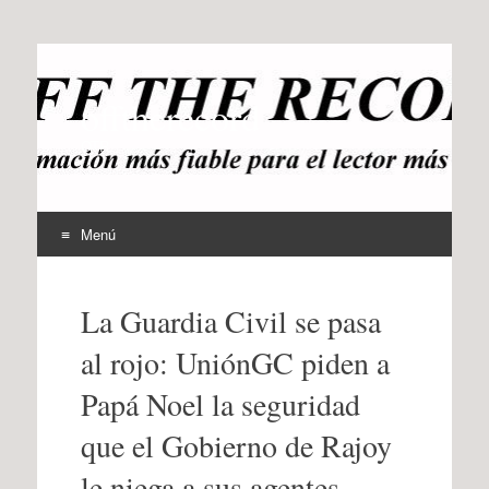
offtherecord
OTR
Menú
Ir
al
La Guardia Civil se pasa
contenido
al rojo: UniónGC piden a
Papá Noel la seguridad
que el Gobierno de Rajoy
le niega a sus agentes