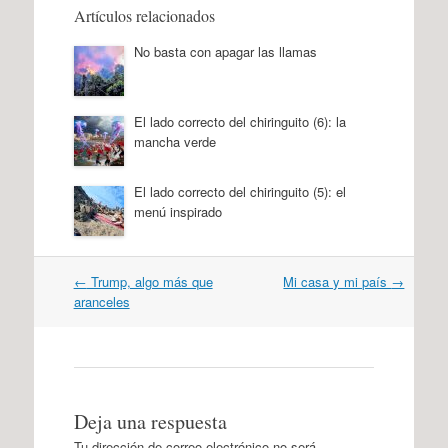
Artículos relacionados
No basta con apagar las llamas
El lado correcto del chiringuito (6): la
mancha verde
El lado correcto del chiringuito (5): el
menú inspirado
Navegación
←
Trump, algo más que
Mi casa y mi país
→
por
aranceles
artículos
Deja una respuesta
Tu dirección de correo electrónico no será