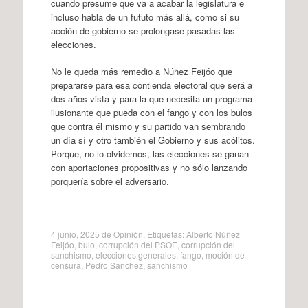
cuando presume que va a acabar la legislatura e
incluso habla de un fututo más allá, como si su
acción de gobierno se prolongase pasadas las
elecciones.
No le queda más remedio a Núñez Feijóo que
prepararse para esa contienda electoral que será a
dos años vista y para la que necesita un programa
ilusionante que pueda con el fango y con los bulos
que contra él mismo y su partido van sembrando
un día sí y otro también el Gobierno y sus acólitos.
Porque, no lo olvidemos, las elecciones se ganan
con aportaciones propositivas y no sólo lanzando
porquería sobre el adversario.
4 junio, 2025
de
Opinión
. Etiquetas:
Alberto Núñez
Feijóo
,
bulo
,
corrupción del PSOE
,
corrupción del
sanchismo
,
elecciones generales
,
fango
,
moción de
censura
,
Pedro Sánchez
,
sanchismo