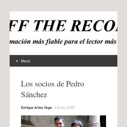
offtherecord
OTR
Menú
Ir
al
Los socios de Pedro
contenido
Sánchez
Enrique Arias Vega
/
4 junio, 2025