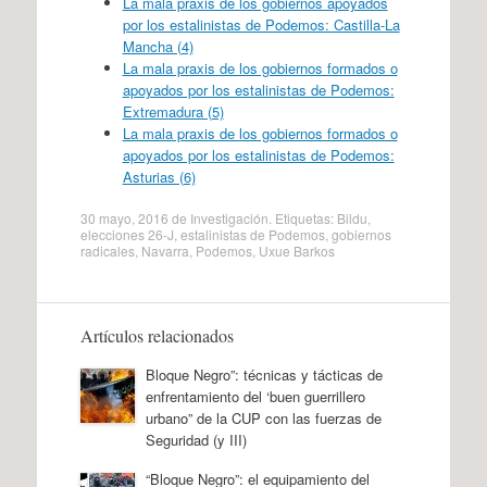
La mala praxis de los gobiernos apoyados
por los estalinistas de Podemos: Castilla-La
Mancha (4)
La mala praxis de los gobiernos formados o
apoyados por los estalinistas de Podemos:
Extremadura (5)
La mala praxis de los gobiernos formados o
apoyados por los estalinistas de Podemos:
Asturias (6)
30 mayo, 2016
de
Investigación
. Etiquetas:
Bildu
,
elecciones 26-J
,
estalinistas de Podemos
,
gobiernos
radicales
,
Navarra
,
Podemos
,
Uxue Barkos
Artículos relacionados
Bloque Negro”: técnicas y tácticas de
enfrentamiento del ‘buen guerrillero
urbano” de la CUP con las fuerzas de
Seguridad (y III)
“Bloque Negro”: el equipamiento del