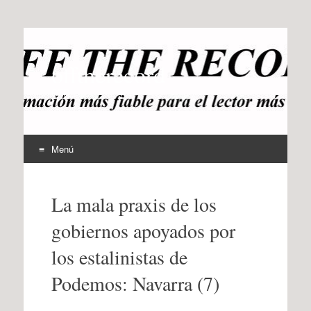
offtherecord
OTR
Menú
Ir
al
La mala praxis de los
contenido
gobiernos apoyados por
los estalinistas de
Podemos: Navarra (7)